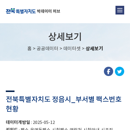
빅데이터 허브
상세보기
홈
>
공공데이터
>
데이터셋
>
상세보기
전북특별자치도 정읍시_부서별 팩스번호
현황
데이터개방일
: 2025-05-12
키워드
: 팩스,읍면동팩스,시청팩스,연락처,시청안내,시조직