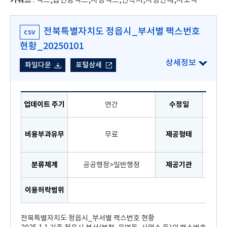
전북특별자치도 정읍시_부서별 팩스번호
csv
현황_20250101
파일다운
포털상세
업데이트 주기
연간
수정일
공공
비용부과유무
무료
제공형태
로
분류체계
공공행정>일반행정
제공기관
이용허락범위
이용
전북특별자치도 정읍시_부서별 팩스번호 현황