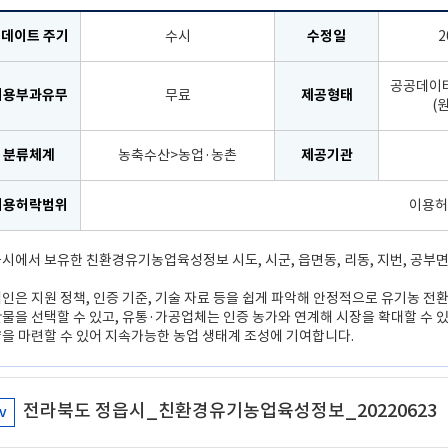
데이트 주기
수시
수정일
2
공공데이
비용부과유무
무료
제공형태
(
분류체계
농축수산>농업·농촌
제공기관
이용허락범위
이용허
시에서 보유한 친환경유기농업육성정보 시도, 시군, 읍면동, 리동, 지번, 공부면
인은 지원 정책, 인증 기준, 기술 자료 등을 쉽게 파악해 안정적으로 유기농 전
물을 선택할 수 있고, 유통·가공업체는 인증 농가와 연계해 시장을 확대할 수 
을 마련할 수 있어 지속가능한 농업 생태계 조성에 기여합니다.
전라북도 정읍시_친환경유기농업육성정보_20220623
v