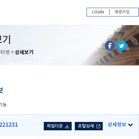
LOGIN
회원가입
보기
이터셋
>
상세보기
보
기농
1231
파일다운
포털상세