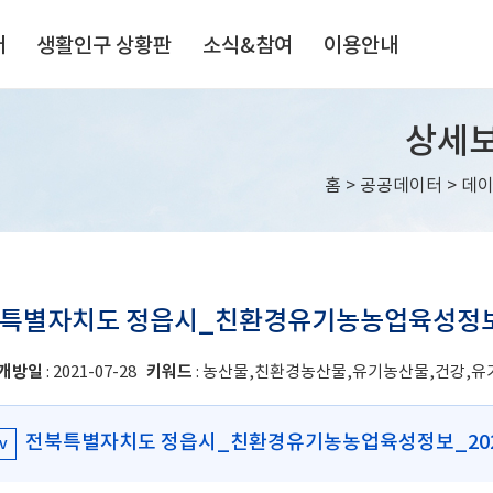
터
생활인구 상황판
소식&참여
이용안내
상세
홈
>
공공데이터
>
데
특별자치도 정읍시_친환경유기농농업육성정
개방일
: 2021-07-28
키워드
: 농산물,친환경농산물,유기농산물,건강,유
전북특별자치도 정읍시_친환경유기농농업육성정보_2022
v