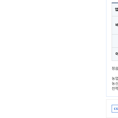
업
정읍
농업
농산
전략
cs