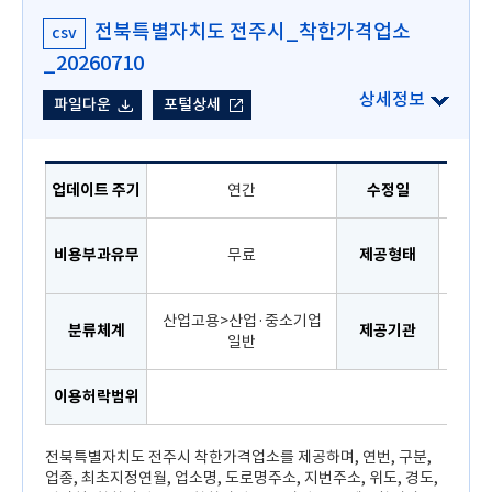
전북특별자치도 전주시_착한가격업소
csv
_20260710
파일다운
포털상세
업데이트 주기
연간
수정일
공공
비용부과유무
무료
제공형태
로
산업고용>산업·중소기업
분류체계
제공기관
일반
이용허락범위
이용
전북특별자치도 전주시 착한가격업소를 제공하며, 연번, 구분,
업종, 최초지정연월, 업소명, 도로명주소, 지번주소, 위도, 경도,